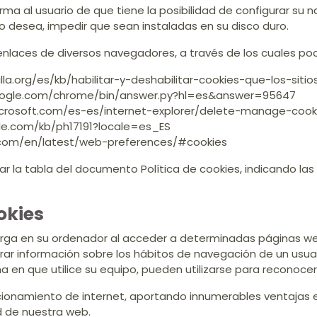
ma al usuario de que tiene la posibilidad de configurar su
lo desea, impedir que sean instaladas en su disco duro.
nlaces de diversos navegadores, a través de los cuales podr
illa.org/es/kb/habilitar-y-deshabilitar-cookies-que-los-siti
google.com/chrome/bin/answer.py?hl=es&answer=95647
microsoft.com/es-es/internet-explorer/delete-manage-cook
ple.com/kb/ph17191?locale=es_ES
a.com/en/latest/web-preferences/#cookies
ar la tabla del documento Política de cookies, indicando las
okies
arga en su ordenador al acceder a determinadas páginas we
rar información sobre los hábitos de navegación de un usua
 en que utilice su equipo, pueden utilizarse para reconocer 
cionamiento de internet, aportando innumerables ventajas en
ad de nuestra web.